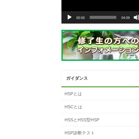
ヤ
ー
00:00
04:09
ガイダンス
HSPとは
HSCとは
HSSとHSS型HSP
HSP診断テスト