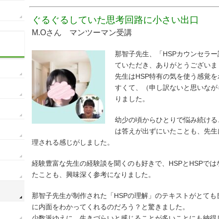
ぐるぐるしていた思考回路に小さい出口
M.Oさん マンツーマン受講
那智子先生、「HSPカウンセラ
ていただき、ありがとうございま
先生はHSP特有の気を使う感覚
すくて、（申し訳ないと思いなが
りました。
幼少の頃からひとりで悩み続ける
は答えが出ずにいたことも、先生
理される感じがしました。
経験豊富な先生の経験談を聞くのも好きで、HSPとHSPで
たことも、興味深く参考になりました。
那智子先生が制作された「HSPの理解」のテキストがとて
に内面をわかってくれるのだろう？と驚きました。
少数派ゆえに、生きづらいと感じることが多いことにも納得