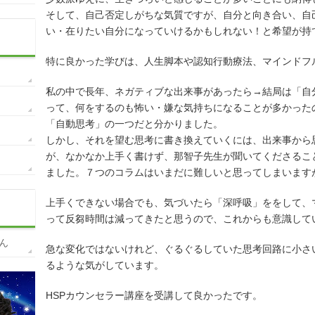
そして、自己否定しがちな気質ですが、自分と向き合い、自
い・在りたい自分になっていけるかもしれない！と希望が持
特に良かった学びは、人生脚本や認知行動療法、マインドフ
私の中で長年、ネガティブな出来事があったら→結局は「自
って、何をするのも怖い・嫌な気持ちになることが多かった
「自動思考」の一つだと分かりました。
しかし、それを望む思考に書き換えていくには、出来事から
が、なかなか上手く書けず、那智子先生が聞いてくださるこ
ました。７つのコラムはいまだに難しいと思ってしまいます
上手くできない場合でも、気づいたら「深呼吸」ををして、
って反芻時間は減ってきたと思うので、これからも意識して
ん
急な変化ではないけれど、ぐるぐるしていた思考回路に小さ
るような気がしています。
HSPカウンセラー講座を受講して良かったです。