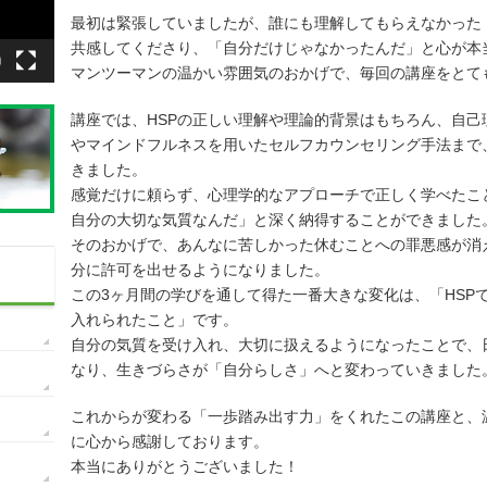
最初は緊張していましたが、誰にも理解してもらえなかった
共感してくださり、「自分だけじゃなかったんだ」と心が本
マンツーマンの温かい雰囲気のおかげで、毎回の講座をとて
講座では、HSPの正しい理解や理論的背景はもちろん、自
やマインドフルネスを用いたセルフカウンセリング手法まで
きました。
感覚だけに頼らず、心理学的なアプローチで正しく学べたこ
自分の大切な気質なんだ」と深く納得することができました
そのおかげで、あんなに苦しかった休むことへの罪悪感が消
分に許可を出せるようになりました。
この3ヶ月間の学びを通して得た一番大きな変化は、「HSP
入れられたこと」です。
自分の気質を受け入れ、大切に扱えるようになったことで、
なり、生きづらさが「自分らしさ」へと変わっていきました
これからが変わる「一歩踏み出す力」をくれたこの講座と、
に心から感謝しております。
本当にありがとうございました！