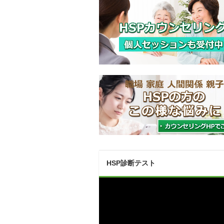
HSP診断テスト
動
画
プ
レ
ー