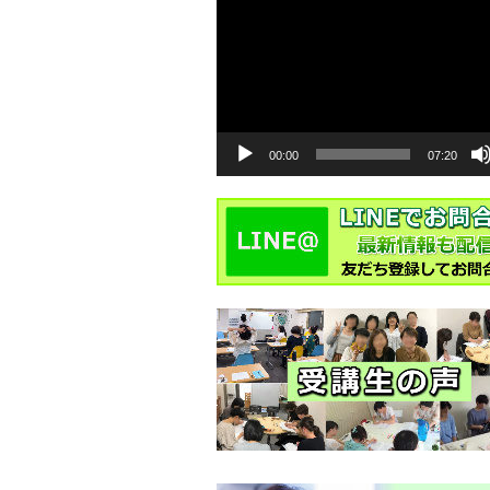
動
画
プ
レ
ー
ヤ
ー
00:00
07:20