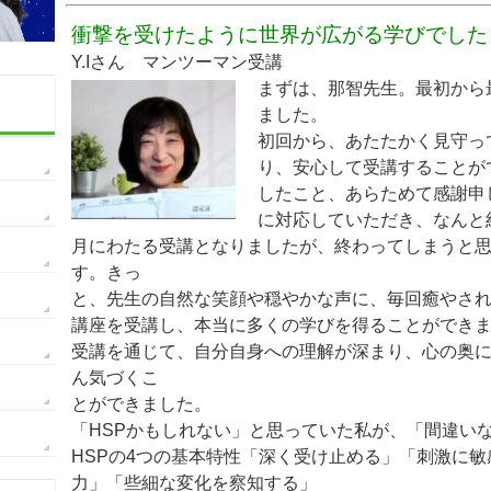
衝撃を受けたように世界が広がる学びでした
Y.Iさん マンツーマン受講
まずは、那智先生。最初から
ました。
初回から、あたたかく見守っ
り、安心して受講することが
したこと、あらためて感謝申
に対応していただき、なんと
月にわたる受講となりましたが、終わってしまうと
す。きっ
と、先生の自然な笑顔や穏やかな声に、毎回癒やさ
講座を受講し、本当に多くの学びを得ることができ
受講を通じて、自分自身への理解が深まり、心の奥
ん気づくこ
とができました。
「HSPかもしれない」と思っていた私が、「間違いな
HSPの4つの基
本特性「深く受け止める」「刺激に敏
力」「些細な変化を察知
する」