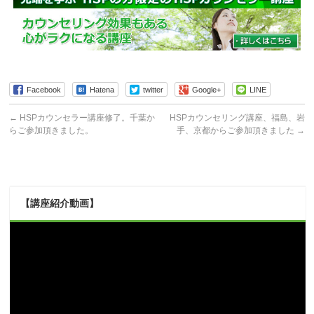
Facebook
Hatena
twitter
Google+
LINE
←
HSPカウンセラー講座修了。千葉か
HSPカウンセリング講座、福島、岩
らご参加頂きました。
手、京都からご参加頂きました
→
【講座紹介動画】
動
画
プ
レ
ー
ヤ
ー