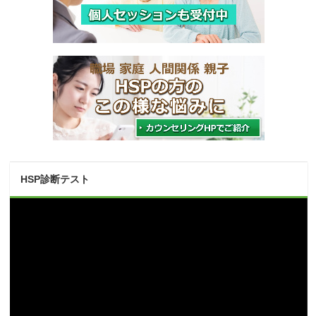
HSP診断テスト
動
画
プ
レ
ー
ヤ
ー