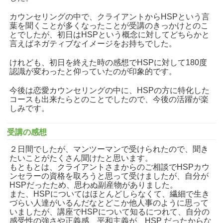
カウンセリングの中で、クライアントからHSPという言
葉を聞くことが多くなったことが受講のきっかけとのこ
とでしたが、初日はHSPという概念に対してどちらかと
言えばネガティブなイメージをお持ちでした。
けれども、初日を終えた時の感想でHSPに対して180度
認識が変わったと仰っていたのが印象的です。
今後は恋愛カウンセリングの中に、HSPの方に特化した
コースも出来たらとのことでしたので、今後の活躍が楽
しみです。
受講の感想
２日間でしたが、
マンツーマンで受けられたので、聞き
たいことがたくさん聞けたと思います。
もともとは、クライアントさまからのご相談でHSPカウ
ンセラーの資格を取ろうと思って受けましたが、自分が
HSPだったため、思わぬ副産物がありました。
また、HSPについては
ほとんどしらなくて、
繊細で生き
づらい人達がいるんだなと
どこか他人事のように
思って
いましたが、
講座でHSPについて知るにつれて、自分の
感受性の強さや正義感、平和主義が、HSP だったからな