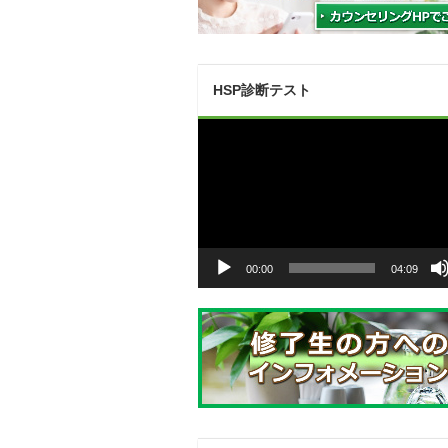
HSP診断テスト
動
画
プ
レ
ー
ヤ
ー
00:00
04:09