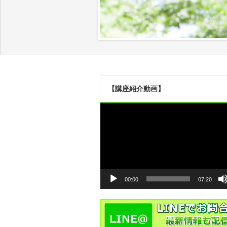
【講座紹介動画】
動
画
プ
レ
ー
ヤ
ー
00:00
07:20