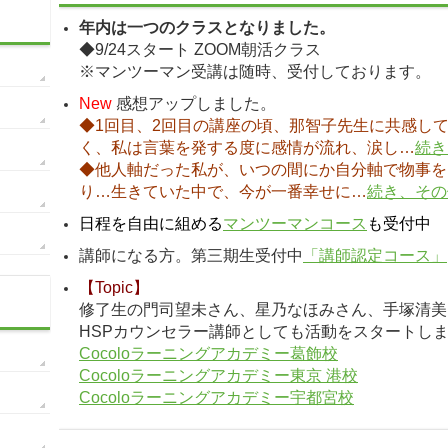
年内は一つのクラスとなりました。
◆9/24スタート ZOOM朝活クラス
※マンツーマン受講は随時、受付しております。
New
感想アップしました。
◆1回目、2回目の講座の頃、那智子先生に共感し
く、私は言葉を発する度に感情が流れ、涙し…
続き
◆他人軸だった私が、いつの間にか自分軸で物事を
り…生きていた中で、今が一番幸せに…
続き、その
日程を自由に組める
マンツーマンコース
も受付中
講師になる方。第三期生受付中
「講師認定コース」
【Topic】
修了生の門司望未さん、星乃なほみさん、手塚清美
HSPカウンセラー講師としても活動をスタートし
Cocoloラーニングアカデミー葛飾校
Cocoloラーニングアカデミー東京 港校
Cocoloラーニングアカデミー宇都宮校