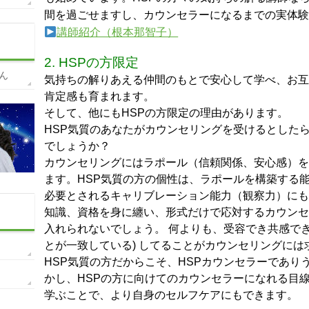
間を過ごせますし、カウンセラーになるまでの実体験
講師紹介（根本那智子）
2. HSPの方限定
ん
気持ちの解りあえる仲間のもとで安心して学べ、お互
肯定感も育まれます。
そして、他にもHSPの方限定の理由があります。
HSP気質のあなたがカウンセリングを受けるとした
でしょうか？
カウンセリングにはラポール（信頼関係、安心感）を
ます。HSP気質の方の個性は、ラポールを構築する
必要とされるキャリブレーション能力（観察力）にも
知識、資格を身に纏い、形式だけで応対するカウンセ
入れられないでしょう。 何よりも、受容でき共感で
とが一致している) してることがカウンセリングには
HSP気質の方だからこそ、HSPカウンセラーであり
かし、HSPの方に向けてのカウンセラーになれる目
学ぶことで、より自身のセルフケアにもできます。