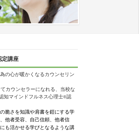
認定講座
為の心が暖かくなるカウンセリン
けてカウンセラーになれる、当校な
認知マインドフルネス心理士
認
®
の脆さを知識や肩書を鎧にする学
、他者受容、自己信頼、他者信
にも活かせる学びとなるような講