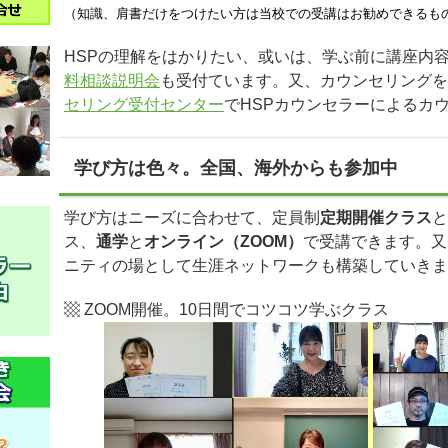
（知識、肩書だけをつけたい方は当校での受講はお勧めできるも
HSPの理解をはかりたい、或いは、学ぶ前に講座内
料相談説明会
も受付ています。又、カウンセリングを
セリング受付センター
でHSPカウンセラーによるカ
学び方は色々。全国、海外からも参加中
学び方はニーズに合わせて、定員制
定期開催クラス
と
ス、
通学
と
オンライン（ZOOM）
で受講できます
。又
ニティの場として生涯ネットワークも構築していきま
▩ ZOOM開催。10日間でコツコツ学ぶクラス