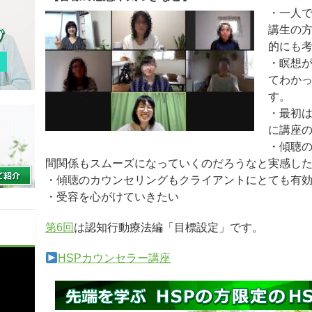
・一人
講生の
的にも
・瞑想
てわか
す。
・最初
に講座
・傾聴
間関係もスムーズになっていくのだろうなと実感し
・傾聴のカウンセリングもクライアントにとても有
・受容を心がけていきたい
第6回
は認知行動療法編「目標設定」です。
HSPカウンセラー講座