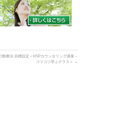
知行動療法 目標設定＜HSPカウンセリング講座～
コツコツ学ぶクラス＞
→