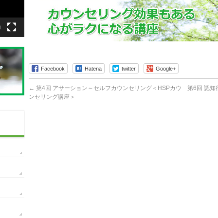
Facebook
Hatena
twitter
Google+
←
第4回 アサーション～セルフカウンセリング＜HSPカウ
第6回 認
ンセリング講座＞