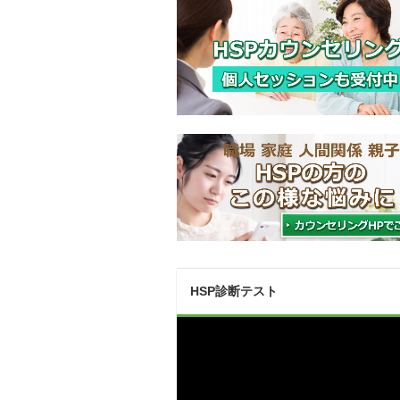
HSP診断テスト
動
画
プ
レ
ー