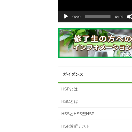
ヤ
ー
00:00
04:09
ガイダンス
HSPとは
HSCとは
HSSとHSS型HSP
HSP診断テスト