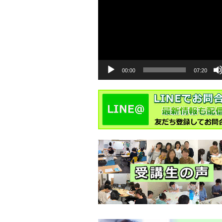
動
画
プ
レ
ー
ヤ
ー
00:00
07:20