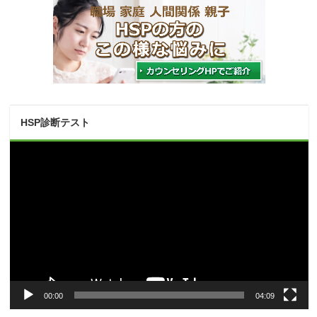
HSP診断テスト
動
画
プ
レ
ー
ヤ
ー
00:00
04:09